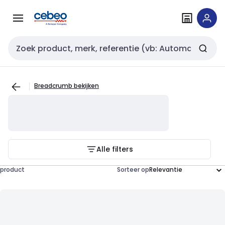
Overslaan
Overslaan
naar
naar
navigatie
inhoud
Zoekveld invoer
Breadcrumb bekijken
Alle filters
product
Sorteer op