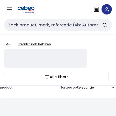
Overslaan
Overslaan
naar
naar
navigatie
inhoud
Zoekveld invoer
Breadcrumb bekijken
Alle filters
product
Sorteer op