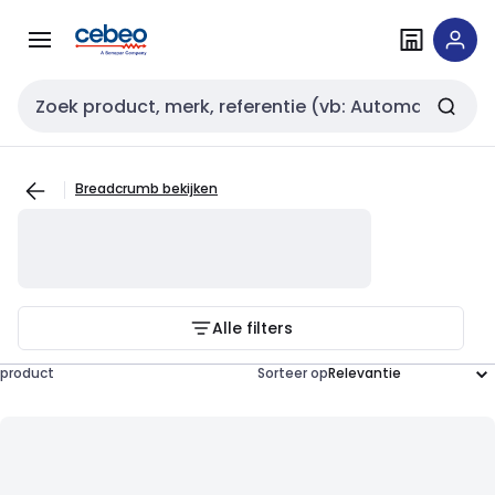
Overslaan
Overslaan
naar
naar
navigatie
inhoud
Zoekveld invoer
Breadcrumb bekijken
Alle filters
product
Sorteer op