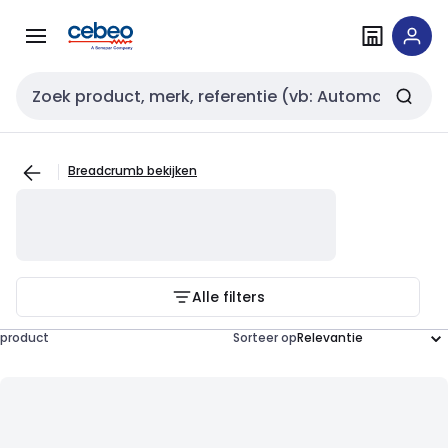
Overslaan
Overslaan
naar
naar
navigatie
inhoud
Zoekveld invoer
Breadcrumb bekijken
Alle filters
product
Sorteer op