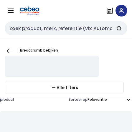
Overslaan
Overslaan
naar
naar
navigatie
inhoud
Zoekveld invoer
Breadcrumb bekijken
Alle filters
product
Sorteer op