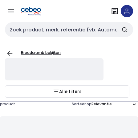
Overslaan
Overslaan
naar
naar
navigatie
inhoud
Zoekveld invoer
Breadcrumb bekijken
Alle filters
product
Sorteer op