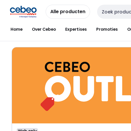
Overslaan
Overslaan
naar
naar
Alle producten
Zoekveld invoer
navigatie
inhoud
Home
Over Cebeo
Expertises
Promoties
O