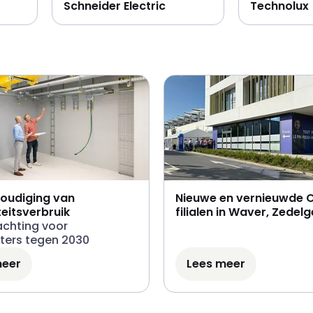
Schneider Electric
Technolux
voudiging van
Nieuwe en vernieuwde 
teitsverbruik
filialen in Waver, Zedel
achting voor
Kontich, Eupen versterk
ters tegen 2030
dienstverlening
meer
Lees meer