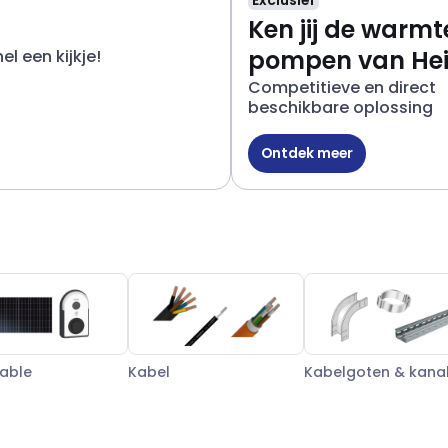
Exclusief
Ken jij de warmt
pompen van He
l een kijkje!
al?
Competitieve en direct
beschikbare oplossing
Ontdek meer
able
Kabel
Kabelgoten & kana