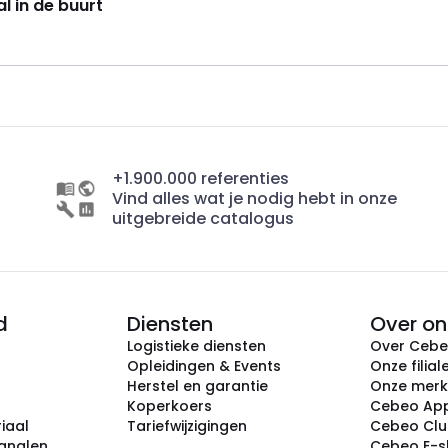
al in de buurt
+1.900.000 referenties
Vind alles wat je nodig hebt in onze
uitgebreide catalogus
d
Diensten
Over on
Logistieke diensten
Over Ceb
Opleidingen & Events
Onze filial
Herstel en garantie
Onze mer
Koperkoers
Cebeo Ap
iaal
Tariefwijzigingen
Cebeo Cl
analen
Cebeo E-