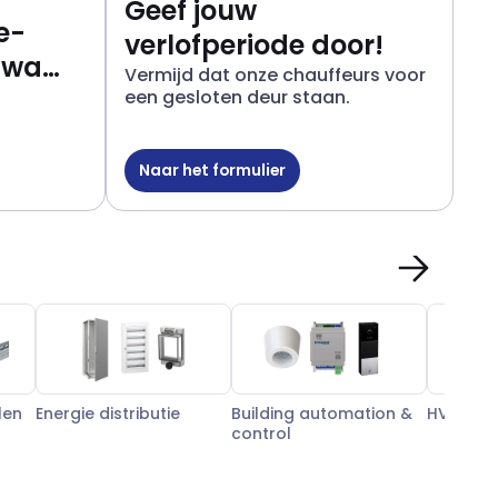
Geef jouw
e-
verlofperiode door!
iwa
Vermijd dat onze chauffeurs voor
een gesloten deur staan.
Naar het formulier
len
Energie distributie
Building automation &
HVAC
control