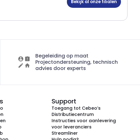
Bekijk al onze filialen
Begeleiding op maat
Projectondersteuning, technisch
advies door experts
s
Support
eo
Toegang tot Cebeo’s
en
Distributiecentrum
ken
Instructies voor aanlevering
p
voor leveranciers
ub
Streamliner
shop
Hulp nodig?