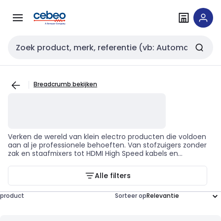
Overslaan
Overslaan
naar
naar
navigatie
inhoud
Zoekveld invoer
Breadcrumb bekijken
Verken de wereld van klein electro producten die voldoen
aan al je professionele behoeften. Van stofzuigers zonder
zak en staafmixers tot HDMI High Speed kabels en
stoomgeneratoren, deze producten combineren
functionaliteit en betrouwbaarheid om je werk eenvoudiger
Alle filters
te maken. Je zult zien dat deze tools je helpen bij het
installeren, repareren en onderhouden van verschillende
elektrische apparaten. Duik in de variëteit van merken zoals
product
Sorteer op
BORETTI, MIELE, INTRONICS ACT, Samsung, DOMO, ROWENTA,
Philips, CALOR, BOSCH, MOULINEX, Siemens, en BRAUN. Elk
merk biedt een reeks producten die speciaal zijn