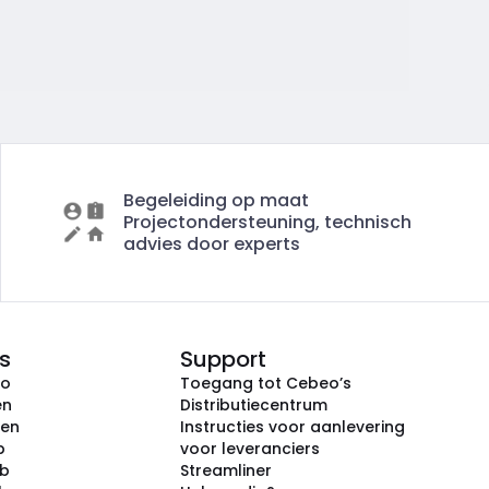
Begeleiding op maat
Projectondersteuning, technisch
advies door experts
s
Support
eo
Toegang tot Cebeo’s
en
Distributiecentrum
ken
Instructies voor aanlevering
p
voor leveranciers
ub
Streamliner