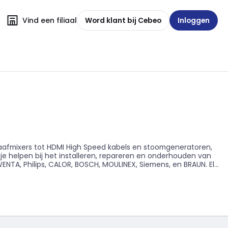
Vind een filiaal
Word klant bij Cebeo
Inloggen
staafmixers tot HDMI High Speed kabels en stoomgeneratoren,
je helpen bij het installeren, repareren en onderhouden van
ENTA, Philips, CALOR, BOSCH, MOULINEX, Siemens, en BRAUN. Elk
it van deze merken staat garant voor duurzaamheid en
ektricien, aannemer of installateur bent, deze producten kunnen
ek schoon te houden, of zelfs je klanten extra comfort te