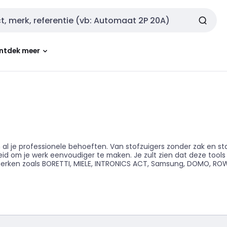
ntdek meer
 al je professionele behoeften. Van stofzuigers zonder zak en 
 om je werk eenvoudiger te maken. Je zult zien dat deze tools 
 merken zoals BORETTI, MIELE, INTRONICS ACT, Samsung, DOMO, ROW
om je professionele uitdagingen het hoofd te bieden. De kwalite
an de professionele installateur is onmiskenbaar. Of je nu een el
unnen je helpen om je taken efficiënter uit te voeren, je werkpl
electro producten.