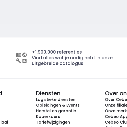
+1.900.000 referenties
Vind alles wat je nodig hebt in onze
uitgebreide catalogus
d
Diensten
Over on
Logistieke diensten
Over Ceb
Opleidingen & Events
Onze filial
Herstel en garantie
Onze mer
Koperkoers
Cebeo Ap
iaal
Tariefwijzigingen
Cebeo Cl