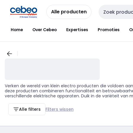
Overslaan
Overslaan
naar
naar
Alle producten
Zoekveld invoer
navigatie
inhoud
Home
Over Cebeo
Expertises
Promoties
O
Verken de wereld van klein electro producten die voldoen aan
deze producten combineren functionaliteit en betrouwbaarheid
verschillende elektrische apparaten. Duik in de variëteit van
merk biedt een reeks producten die speciaal zijn ontworpen 
efficiëntie in je werk. De rol van klein electro in de wereld v
Alle filters
Filters wissen
een groot verschil maken in je dagelijkse werkzaamheden. Ze k
bieden. Maak het verschil in je vakgebied met de juiste klein 