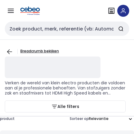
Overslaan
Overslaan
naar
naar
navigatie
inhoud
Zoekveld invoer
Breadcrumb bekijken
Verken de wereld van klein electro producten die voldoen
aan al je professionele behoeften. Van stofzuigers zonder
zak en staafmixers tot HDMI High Speed kabels en
stoomgeneratoren, deze producten combineren
functionaliteit en betrouwbaarheid om je werk eenvoudiger
Alle filters
te maken. Je zult zien dat deze tools je helpen bij het
installeren, repareren en onderhouden van verschillende
elektrische apparaten. Duik in de variëteit van merken zoals
product
Sorteer op
BORETTI, MIELE, INTRONICS ACT, Samsung, DOMO, ROWENTA,
Philips, CALOR, BOSCH, MOULINEX, Siemens, en BRAUN. Elk
merk biedt een reeks producten die speciaal zijn