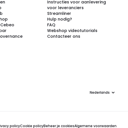
ken
Instructies voor aanlevering
p
voor leveranciers
ub
Streamliner
shop
Hulp nodig?
j Cebeo
FAQ
par
Webshop videotutorials
Governance
Contacteer ons
Taal
ivacy policy
Cookie policy
Beheer je cookies
Algemene voorwaarden