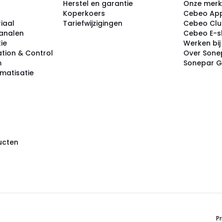
Herstel en garantie
Onze mer
Koperkoers
Cebeo Ap
iaal
Tariefwijzigingen
Cebeo Cl
analen
Cebeo E-
tie
Werken bi
tion & Control
Over Sone
m
Sonepar 
omatisatie
ducten
Pr