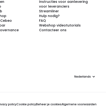
ken
Instructies voor aanlevering
p
voor leveranciers
ub
Streamliner
shop
Hulp nodig?
j Cebeo
FAQ
par
Webshop videotutorials
Governance
Contacteer ons
Taal
ivacy policy
Cookie policy
Beheer je cookies
Algemene voorwaarden