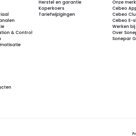
Herstel en garantie
Onze mer
Koperkoers
Cebeo Ap
iaal
Tariefwijzigingen
Cebeo Cl
analen
Cebeo E-
tie
Werken bi
tion & Control
Over Sone
m
Sonepar 
omatisatie
ducten
Pr