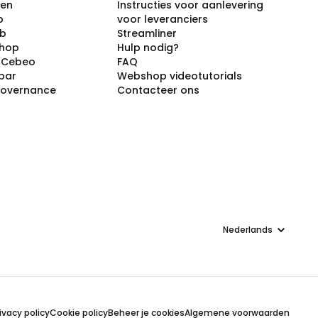
ken
Instructies voor aanlevering
p
voor leveranciers
ub
Streamliner
shop
Hulp nodig?
j Cebeo
FAQ
par
Webshop videotutorials
Governance
Contacteer ons
Taal
ivacy policy
Cookie policy
Beheer je cookies
Algemene voorwaarden