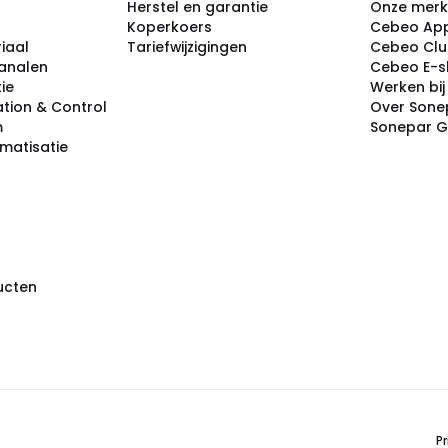
Herstel en garantie
Onze mer
Koperkoers
Cebeo Ap
iaal
Tariefwijzigingen
Cebeo Cl
analen
Cebeo E-
tie
Werken bi
tion & Control
Over Sone
m
Sonepar 
omatisatie
ducten
Pr