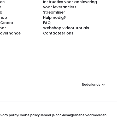
ken
Instructies voor aanlevering
p
voor leveranciers
ub
Streamliner
shop
Hulp nodig?
j Cebeo
FAQ
par
Webshop videotutorials
Governance
Contacteer ons
Taal
ivacy policy
Cookie policy
Beheer je cookies
Algemene voorwaarden