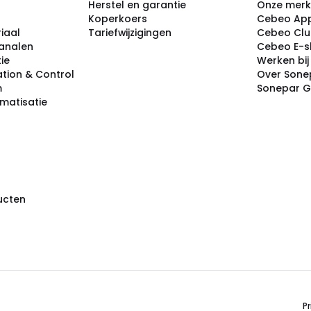
Herstel en garantie
Onze mer
Koperkoers
Cebeo Ap
iaal
Tariefwijzigingen
Cebeo Cl
analen
Cebeo E-
tie
Werken bi
tion & Control
Over Sone
m
Sonepar 
omatisatie
ducten
Pr